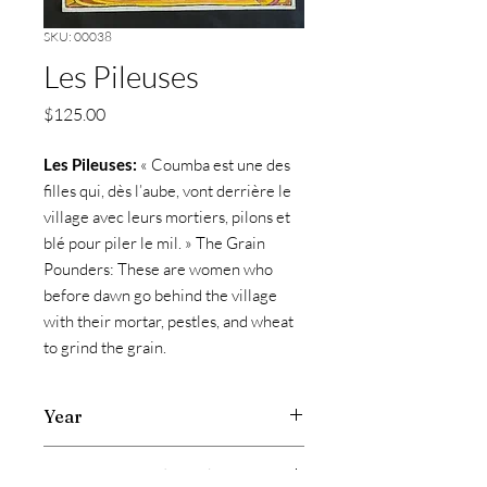
SKU: 00038
Les Pileuses
Price
$125.00
Les Pileuses:
« Coumba est une des
filles qui, dès l’aube, vont derrière le
village avec leurs mortiers, pilons et
blé pour piler le mil. » The Grain
Pounders: These are women who
before dawn go behind the village
with their mortar, pestles, and wheat
to grind the grain.
Year
2014
Size in inches (w x h)