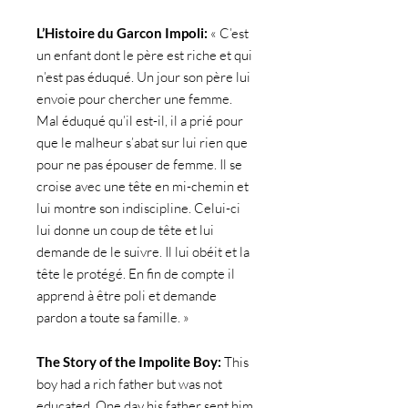
L’Histoire du Garcon Impoli:
« C’est
un enfant dont le père est riche et qui
n’est pas éduqué. Un jour son père lui
envoie pour chercher une femme.
Mal éduqué qu’il est-il, il a prié pour
que le malheur s’abat sur lui rien que
pour ne pas épouser de femme. Il se
croise avec une tête en mi-chemin et
lui montre son indiscipline. Celui-ci
lui donne un coup de tête et lui
demande de le suivre. Il lui obéit et la
tête le protégé. En fin de compte il
apprend à être poli et demande
pardon a toute sa famille. »
The Story of the Impolite Boy:
This
boy had a rich father but was not
educated. One day his father sent him