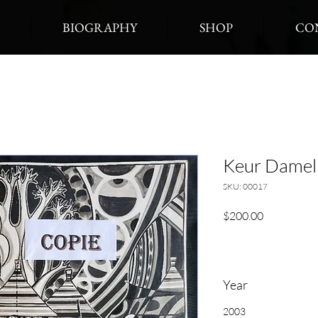
BIOGRAPHY
SHOP
CO
Keur Damel
SKU: 00017
Price
$200.00
Year
2003