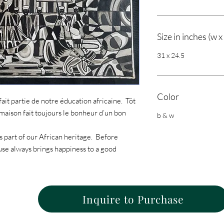
Size in inches (w x
31 x 24.5
Color
ait partie de notre éducation africaine.  Tôt 
 maison fait toujours le bonheur d’un bon 
b & w
 part of our African heritage.  Before 
se always brings happiness to a good 
Inquire to Purchase