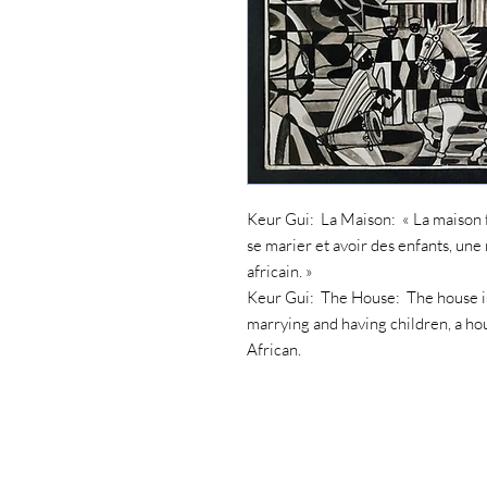
Keur Gui:  La Maison:  « La maison f
se marier et avoir des enfants, une
africain. »

Keur Gui:  The House:  The house is
marrying and having children, a hou
African.