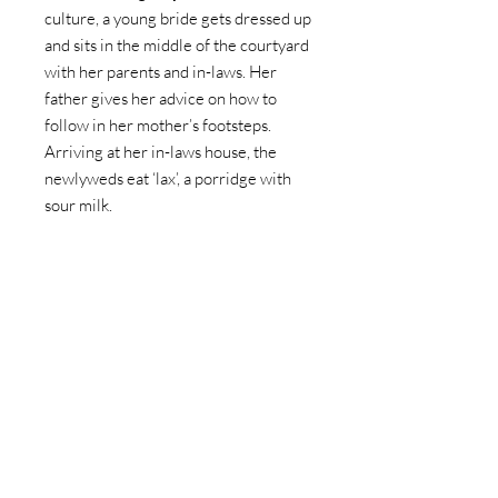
culture, a young bride gets dressed up
and sits in the middle of the courtyard
with her parents and in-laws. Her
father gives her advice on how to
follow in her mother’s footsteps.
Arriving at her in-laws house, the
newlyweds eat ‘lax’, a porridge with
sour milk.
Year
2007
Size in inches (w x h)
16.5 x 24
Color
color